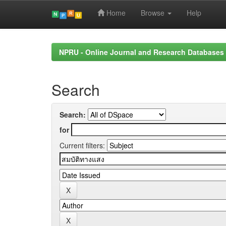
Home
Browse
Help
Skip
navigation
NPRU - Online Journal and Research Databases
Search
Search:
for
Current filters: