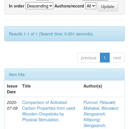
In order
Authors/record
Results 1-1 of 1 (Search time: 0.001 seconds).
previous
1
next
Item hits:
Issue
Title
Author(s)
Date
2020-
Comparison of Activated
Pumnoi, Patsuwit
;
07-09
Carbon Properties from used
Mahakal, Worawut
;
Wooden Chopsticks by
Siengsanoh,
Physical Stimulation.
Kittipong
;
Siengsanoh,