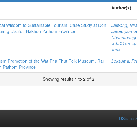
Author(s)
cal Wisdom to Sustainable Tourism: Case Study at Don
Jaiwong, Nir
uang District, Nakhon Pathom Province.
Jaroenporno
Chuamuangp
สวัสดิไขย
;
สุ
พาน
urism Promotion of the Wat Tha Phut Folk Museum, Rai
Leksuma, Pr
on Pathom Province
Showing results 1 to 2 of 2
DSpace S