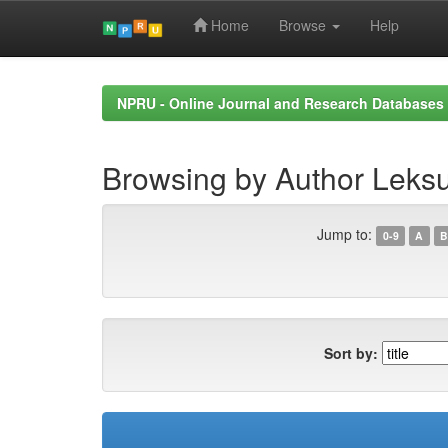
Home
Browse
Help
Skip
navigation
NPRU - Online Journal and Research Databases
Browsing by Author Leks
Jump to:
0-9
A
B
Sort by: