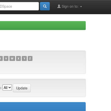
Sign on to:
U
V
W
X
Y
Z
: