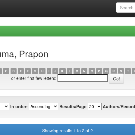
uma, Prapon
C
D
E
F
G
H
I
J
K
L
M
N
O
P
Q
R
S
T
or enter first few letters:
In order:
Results/Page
Authors/Record
Showing results 1 to 2 of 2