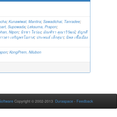
acha
;
Kunawiwat, Mantira
;
Sawadichai, Tanradee
;
part, Supowada
;
Leksuma, Prapon
;
han, Nipon
;
นิรชา ใจว่อง
;
มัณฑิรา คุณาวิวัฒน์
;
ธัญรดี
ภาวดา เจริญพรโอภาส
;
ประพนธ์ เล็กสุมา
;
นิพล เชื้อเมือง
apon
;
KongPrem, Nilubon
oftware
Copyright © 2002-2013
Duraspace
-
Feedback