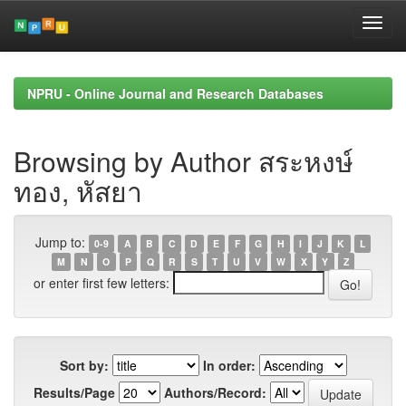
Skip
navigation
NPRU - Online Journal and Research Databases
Browsing by Author สระหงษ์
ทอง, หัสยา
Jump to:
0-9
A
B
C
D
E
F
G
H
I
J
K
L
M
N
O
P
Q
R
S
T
U
V
W
X
Y
Z
or enter first few letters:
Sort by:
In order:
Results/Page
Authors/Record: