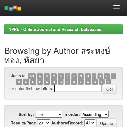
Skip
navigation
NPRU - Online Journal and Research Databases
Browsing by Author สระหงษ์
ทอง, หัสยา
Jump to:
0-9
A
B
C
D
E
F
G
H
I
J
K
L
M
N
O
P
Q
R
S
T
U
V
W
X
Y
Z
or enter first few letters:
Sort by:
In order:
Results/Page
Authors/Record: