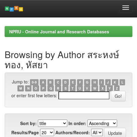
Skip
navigation
NPRU - Online Journal and Research Databases
Browsing by Author สระหงษ์
ทอง, หัสยา
Jump to:
0-9
A
B
C
D
E
F
G
H
I
J
K
L
M
N
O
P
Q
R
S
T
U
V
W
X
Y
Z
or enter first few letters:
Sort by:
In order:
Results/Page
Authors/Record: